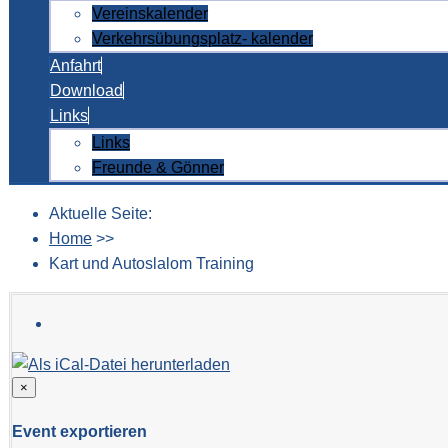
Vereinskalender
Verkehrsübungsplatz- kalender
Anfahrt
Download
Links
Links
Freunde & Gönner
Aktuelle Seite:
Home
>>
Kart und Autoslalom Training
×
Event exportieren