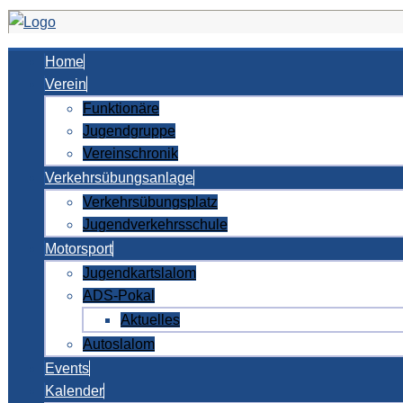
Home
Verein
Funktionäre
Jugendgruppe
Vereinschronik
Verkehrsübungsanlage
Verkehrsübungsplatz
Jugendverkehrsschule
Motorsport
Jugendkartslalom
ADS-Pokal
Aktuelles
Autoslalom
Events
Kalender