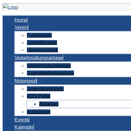
Home
Verein
Funktionäre
Jugendgruppe
Vereinschronik
Verkehrsübungsanlage
Verkehrsübungsplatz
Jugendverkehrsschule
Motorsport
Jugendkartslalom
ADS-Pokal
Aktuelles
Autoslalom
Events
Kalender